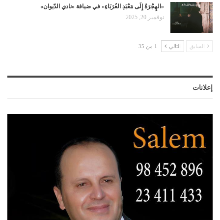
«الهِجْرَةُ إِلَى مَعْبَدِ الغُرَبَاءِ» في ضيافة «نادي الدّيوان»
نوفمبر 20, 2025
السابق
التالي
1 من 35
إعلانات