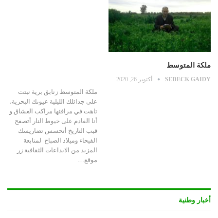
ملكة المتوسط
SEDECK GAIDY
أكتوبر 26, 2020
ملكة المتوسط زنابق برية نبتت
على جدائلك الليلية عيونك البحرية،
تاهت في مرافئها مراكب العشاق و
أنا القادم على خيوط النار أتصفح
قبب التاريخ أتحسس تضاريسك
الفيحاء وميلاد الصباح لمتابعة
المزيد من الابداعات الثقافية زر
موقع…
أخبار وطنية