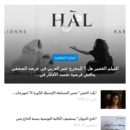
أخبارنا الثقافية
الفيلم القصير هل ؟ للمخرج عمر الغربي في عرضه الصحفي
يناقش فرضية تجسد الأفكار في…
“بيّت الحس” ضمن المسابقة الرّسميّة للدّورة 76 لمهرجان…
يناير 22, 2026
“نادي الديوان” يستضيف الكاتبة التونسية بسمة الحاج يحي
ديسمبر 15, 2025