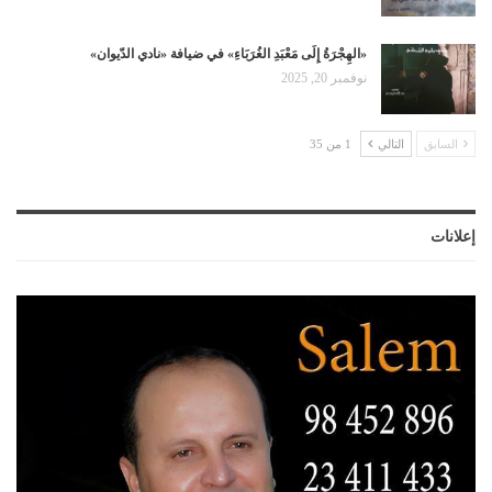
«الهِجْرَةُ إِلَى مَعْبَدِ الغُرَبَاءِ» في ضيافة «نادي الدّيوان»
نوفمبر 20, 2025
السابق
التالي
1 من 35
إعلانات