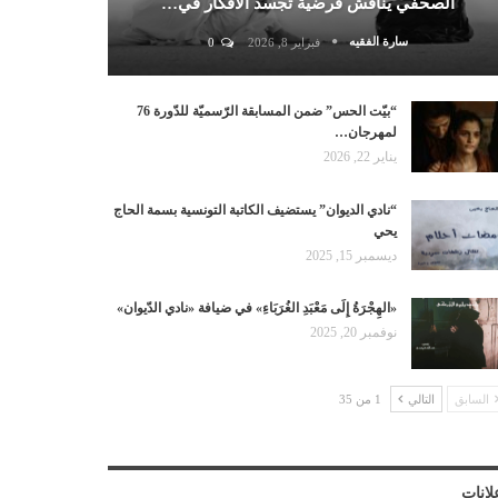
الصحفي يناقش فرضية تجسد الأفكار في…
سارة الفقيه
فبراير 8, 2026
0
“بيّت الحس” ضمن المسابقة الرّسميّة للدّورة 76
لمهرجان…
يناير 22, 2026
“نادي الديوان” يستضيف الكاتبة التونسية بسمة الحاج
يحي
ديسمبر 15, 2025
«الهِجْرَةُ إِلَى مَعْبَدِ الغُرَبَاءِ» في ضيافة «نادي الدّيوان»
نوفمبر 20, 2025
السابق
التالي
1 من 35
لانات