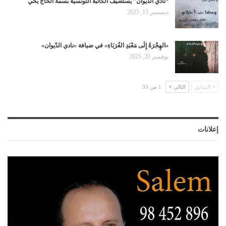
“نادي الديوان” يستضيف الكاتبة التونسية بسمة الحاج يحي
ديسمبر 15, 2025
«الهِجْرَةُ إِلَى مَعْبَدِ الغُرَبَاءِ» في ضيافة «نادي الدّيوان»
نوفمبر 20, 2025
السابق
التالي
1 من 35
إعلانات