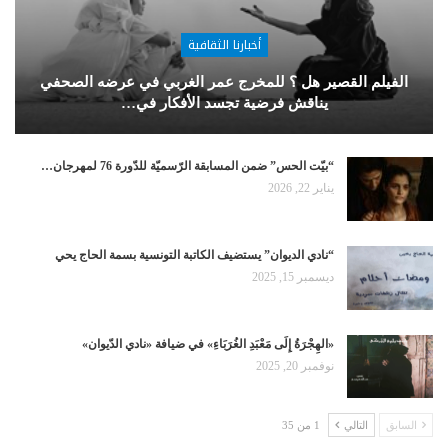
أخبارنا الثقافية
الفيلم القصير هل ؟ للمخرج عمر الغربي في عرضه الصحفي
يناقش فرضية تجسد الأفكار في…
“بيّت الحس” ضمن المسابقة الرّسميّة للدّورة 76 لمهرجان…
يناير 22, 2026
“نادي الديوان” يستضيف الكاتبة التونسية بسمة الحاج يحي
ديسمبر 15, 2025
«الهِجْرَةُ إِلَى مَعْبَدِ الغُرَبَاءِ» في ضيافة «نادي الدّيوان»
نوفمبر 20, 2025
السابق
التالي
1 من 35