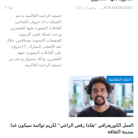
ZAYNEB HAMZAOUI
يوليو 16, 2022
0
جمعية الرحمة العالمية تدعم
الشبكة ب13 خروف كأضاحي
للعائلات المعوزة بجهة القصرين
وزعت شبكة غصن الزيتون
للجمعيات التنموية بصفاقس، خلال
عيد الإضحى المبارك , 13خروف
على العائلات المعوزة, بجهة
القصرين. وذلك بتمويل ودعم من
جمعية الرحمة العالمية…
أخبارنا الثقافية
العمل الكوريغرافي “هكذا رقص الراعي” لكريم توائمة سيكون غدا
بمدينة الثقافة