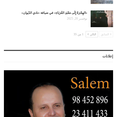
«الهِجْرَةُ إِلَى مَعْبَدِ الغُرَبَاءِ» في ضيافة «نادي الدّيوان»
نوفمبر 20, 2025
السابق
التالي
1 من 35
إعلانات