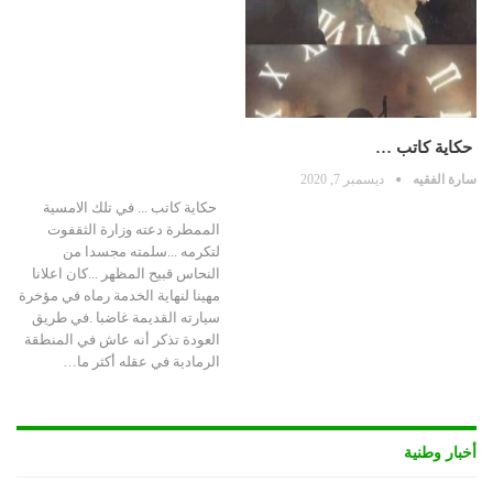
حكاية كاتب …
سارة الفقيه
ديسمبر 7, 2020
حكاية كاتب ... في تلك الامسية
الممطرة دعته وزارة الثقفوت
لتكرمه ...سلمته مجسدا من
النحاس قبيح المظهر ...كان اعلانا
مهينا لنهاية الخدمة رماه في مؤخرة
سيارته القديمة غاضبا .في طريق
العودة تذكر أنه عاش في المنطقة
الرمادية في عقله أكثر ما…
أخبار وطنية