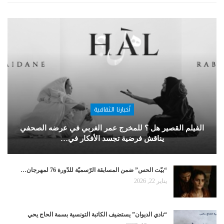
أخبارنا الثقافية
الفيلم القصير هل ؟ للمخرج عمر الغربي في عرضه الصحفي
يناقش فرضية تجسد الأفكار في…
“بيّت الحس” ضمن المسابقة الرّسميّة للدّورة 76 لمهرجان…
يناير 22, 2026
“نادي الديوان” يستضيف الكاتبة التونسية بسمة الحاج يحي