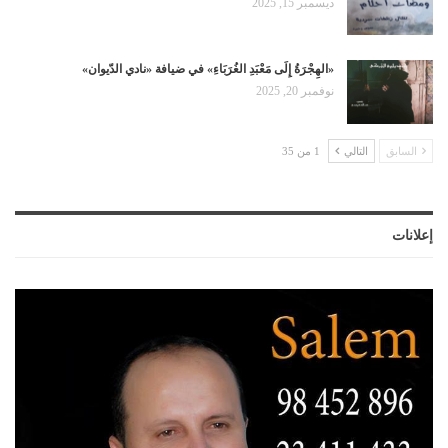
ديسمبر 15, 2025
«الهِجْرَةُ إِلَى مَعْبَدِ الغُرَبَاءِ» في ضيافة «نادي الدّيوان»
نوفمبر 20, 2025
السابق
التالي
1 من 35
إعلانات