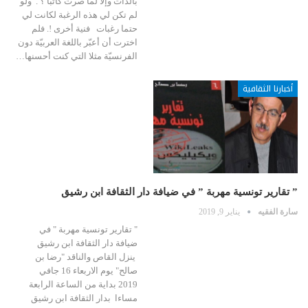
بالذات وإلا لما صرت كاتبا ؟ . ولو
لم تكن لي هذه الرغبة لكانت لي
حتما رغبات فنية أخرى !. فلم
اخترت أن أعبّر باللغة العربيّة دون
الفرنسيّة مثلا التي كنت أحسنها…
أخبارنا الثقافية
” تقارير تونسية مهربة ” في ضيافة دار الثقافة ابن رشيق
سارة الفقيه
يناير 9, 2019
" تقارير تونسية مهربة " في
ضيافة دار الثقافة ابن رشيق
ينزل القاص والناقد "رضا بن
صالح" يوم الاربعاء 16 جافي
2019 بداية من الساعة الرابعة
مساءا بدار الثقافة ابن رشيق