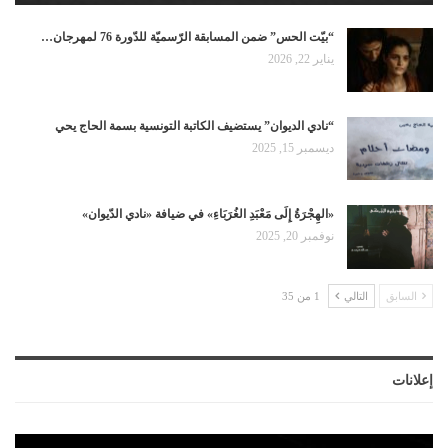
“بيّت الحس” ضمن المسابقة الرّسميّة للدّورة 76 لمهرجان…
يناير 22, 2026
“نادي الديوان” يستضيف الكاتبة التونسية بسمة الحاج يحي
ديسمبر 15, 2025
«الهِجْرَةُ إِلَى مَعْبَدِ الغُرَبَاءِ» في ضيافة «نادي الدّيوان»
نوفمبر 20, 2025
السابق
التالي
1 من 35
إعلانات