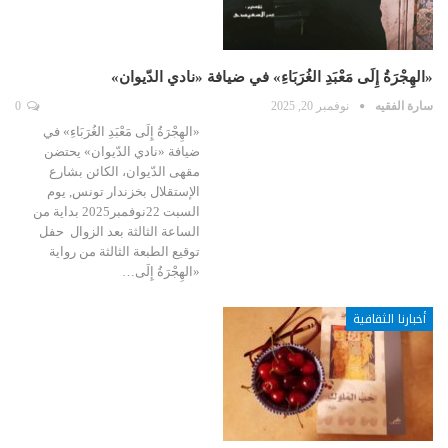
«الهِجْرَةُ إِلَى مَعْبَدِ الغُرَبَاءِ» في ضيافة «نادي الدّيوان»
سارة الفقيه
نوفمبر 20, 2025
0
«الهِجْرَةُ إِلَى مَعْبَدِ الغُرَبَاءِ» في
ضيافة «نادي الدّيوان» يحتضن
مقهى الدّيوان، الكائن بشارع
الإستقلال بخزندار تونس, يوم
السبت 22نوفمبر2025 بداية من
الساعة الثالثة بعد الزوال حفل
توقيع الطبعة الثالثة من رواية
«الهِجْرَةُ إِلَى…
أخبارنا الثقافية