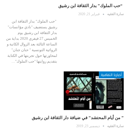
“حب الملوك” بدار الثقافة ابن رشيق
سارة الفقيه
فبراير 21, 2020
"حب الملوك" بدار الثقافة ابن
رشيق يستضيف "نادي مؤانسات"
بدار الثقافة ابن رشيق يوم
الخميس 27 فيفري 2020 بداية من
الساعة الثالثة بعد الزوال الكاتبة و
الروائية التونسية " حنان جنان"
لمحاورتها حول تجربتها في الكتابة
بتقديم روايتها "حب الملوك"…
أخبارنا الثقافية
” من أيام المحتشد” في ضيافة دار الثقافة ابن رشيق
سارة الفقيه
ديسمبر 23, 2019