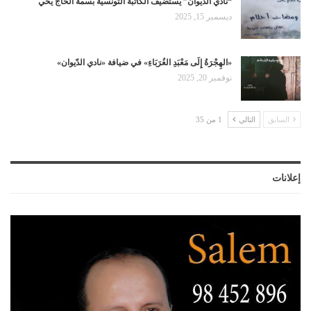
“نادي الديوان” يستضيف الكاتبة التونسية بسمة الحاج يحي
ديسمبر 15, 2025
«الهِجْرَةُ إِلَى مَعْبَدِ الغُرَبَاءِ» في ضيافة «نادي الدّيوان»
نوفمبر 20, 2025
السابق
التالي
1 من 35
إعلانات