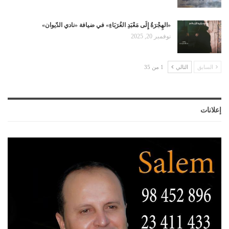
«الهِجْرَةُ إِلَى مَعْبَدِ الغُرَبَاءِ» في ضيافة «نادي الدّيوان»
نوفمبر 20, 2025
السابق
التالي
1 من 35
إعلانات