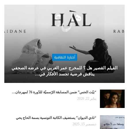
أخبارنا الثقافية
الفيلم القصير هل ؟ للمخرج عمر الغربي في عرضه الصحفي
يناقش فرضية تجسد الأفكار في…
“بيّت الحس” ضمن المسابقة الرّسميّة للدّورة 76 لمهرجان…
يناير 22, 2026
“نادي الديوان” يستضيف الكاتبة التونسية بسمة الحاج يحي
ديسمبر 15, 2025