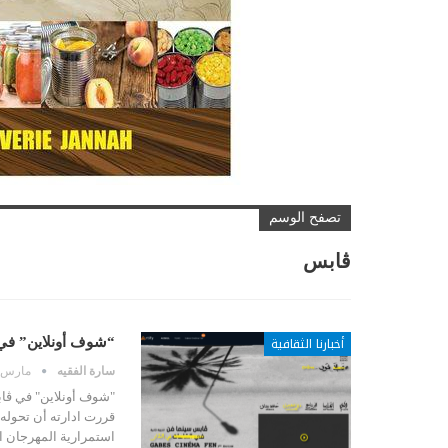
تصفح الوسم
ڤابس
أخبارنا الثقافية
“شوف أونلاين” في
سارة الفقيه
مارس 26, 020
"شوف أونلاين" في ڤاب
استمرارية المهرجان ا