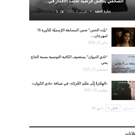
الصحفي يناقش فرضية تجسد الأفكار في…
سارة الفقيه
فبراير 8, 2026
0
“بيّت الحس” ضمن المسابقة الرّسميّة للدّورة 76
لمهرجان…
يناير 22, 2026
“نادي الديوان” يستضيف الكاتبة التونسية بسمة الحاج
يحي
ديسمبر 15, 2025
«الهِجْرَةُ إِلَى مَعْبَدِ الغُرَبَاءِ» في ضيافة «نادي الدّيوان»
نوفمبر 20, 2025
السابق
التالي
1 من 35
لانات