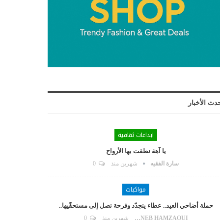
دث الأخبار
ابداعات ثقافية
يا آهة نطقت بها الأرواح
سارة الفقيه
شهرين منذ
0
مواكبات
حملة أضاحي العيد.. عطاء يتجدّد وفرحة تصل إلى مستحقّيها..
ZAYNEB HAMZAOUI
شهرين منذ
0