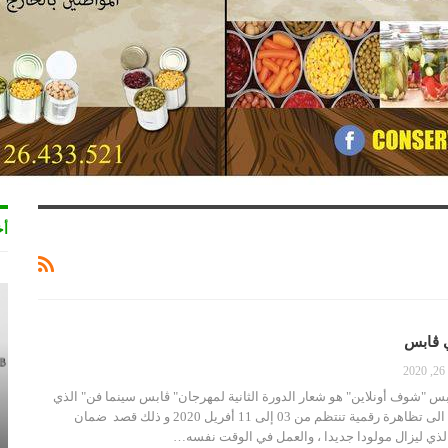
أخ
 ڤابس
2
س "شوف أونلاين" هو شعار الدورة الثانية لمهرجان" ڤابس سينما فن" الذي
قررت ادارته أن تحوله الى تظاهرة رقمية تنتظم من 03 إلى 11 أفريل 2020 و ذلك قصد ضمان
لذي ليزال مولودا جديدا ، والعمل في الوقت نفسه…