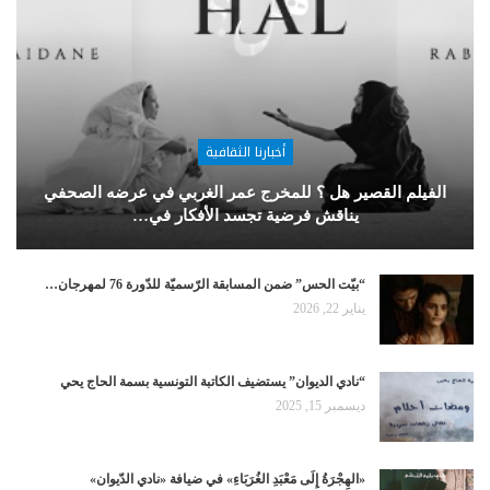
أخبارنا الثقافية
الفيلم القصير هل ؟ للمخرج عمر الغربي في عرضه الصحفي
يناقش فرضية تجسد الأفكار في…
“بيّت الحس” ضمن المسابقة الرّسميّة للدّورة 76 لمهرجان…
يناير 22, 2026
“نادي الديوان” يستضيف الكاتبة التونسية بسمة الحاج يحي
ديسمبر 15, 2025
«الهِجْرَةُ إِلَى مَعْبَدِ الغُرَبَاءِ» في ضيافة «نادي الدّيوان»