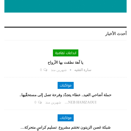
أحدث الأخبار
ابداعات ثقافية
يا آهة نطقت بها الأرواح
سارة الفقيه
شهرين منذ
0
مواكبات
حملة أضاحي العيد.. عطاء يتجدّد وفرحة تصل إلى مستحقّيها..
ZAYNEB HAMZAOUI
شهرين منذ
0
مواكبات
شبكة غصن الزيتون تختتم مشروع تسليم كراسٍ متحركة…