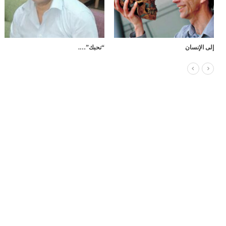
لقاء
تخيُّلات
يا عازف الع