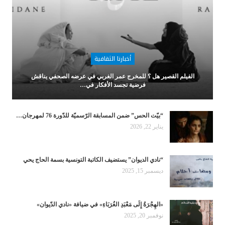
أخبارنا الثقافية
الفيلم القصير هل ؟ للمخرج عمر الغربي في عرضه الصحفي يناقش
فرضية تجسد الأفكار في…
“بيّت الحس” ضمن المسابقة الرّسميّة للدّورة 76 لمهرجان…
يناير 22, 2026
“نادي الديوان” يستضيف الكاتبة التونسية بسمة الحاج يحي
ديسمبر 15, 2025
«الهِجْرَةُ إِلَى مَعْبَدِ الغُرَبَاءِ» في ضيافة «نادي الدّيوان»
نوفمبر 20, 2025