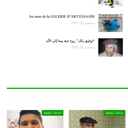
Au cœur de la GALERIE D’ART ESSAADI
ديسمبر 30, 2018
“توفيق بكار” روح حية بيننا إلى الأبد
ديسمبر 28, 2018
فية
ابداعات ثقافية
ابداعات ثقافية