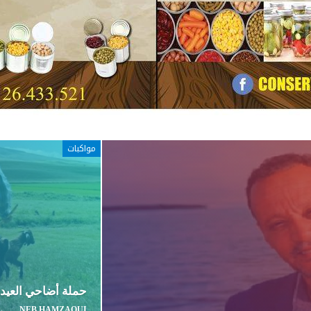
مواكبات
حملة أضاحي العيد..
ZAYNEB HAMZAOUI
يون