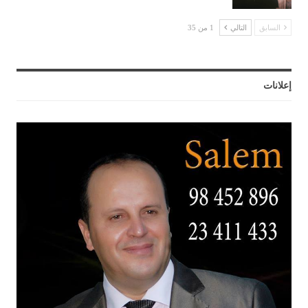
السابق
التالي
1 من 35
إعلانات