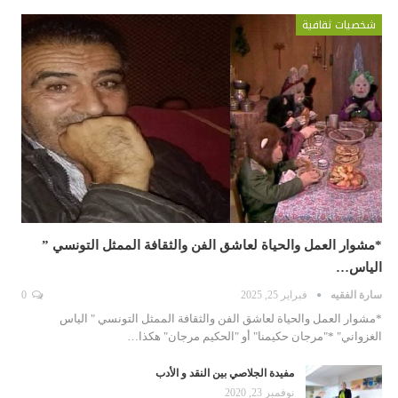
شخصيات ثقافية
*مشوار العمل والحياة لعاشق الفن والثقافة الممثل التونسي ”
الياس…
سارة الفقيه
فبراير 25, 2025
0
*مشوار العمل والحياة لعاشق الفن والثقافة الممثل التونسي " الياس
الغزواني" *"مرجان حكيمنا" أو "الحكيم مرجان" هكذا…
مفيدة الجلاصي بين النقد و الأدب
نوفمبر 23, 2020