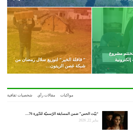
تختتم مشروع
إلكترونية
” قافلة الخير” لتوزيع سلال رمضان من
شبكة غصن الزيتون…
مواكبات
مقالات رأي
شخصيات ثقافية
“بيّت الحس” ضمن المسابقة الرّسميّة للدّورة 76…
يناير 22, 2026