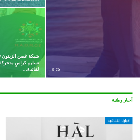
شبكة غصن الزيتون 
تسليم كراسٍ متحركة 
لفائدة…
0
أخبار وطنية
أخبارنا الثقافية