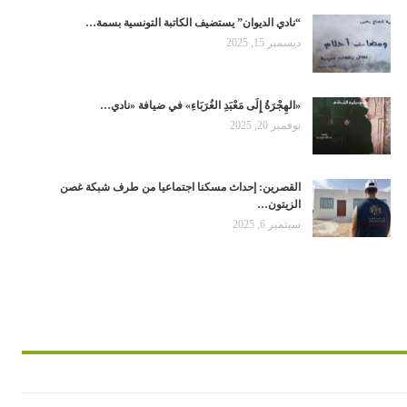
“نادي الديوان” يستضيف الكاتبة التونسية بسمة…
ديسمبر 15, 2025
«الهِجْرَةُ إِلَى مَعْبَدِ الغُرَبَاءِ» في ضيافة «نادي…
نوفمبر 20, 2025
القصرين: إحداث مسكنا اجتماعيا من طرف شبكة غصن
الزيتون…
سبتمبر 6, 2025