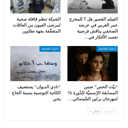
الفيلم القصير هل ؟ للمخرج
الشبكة تنظم قافلة صحية
عمر الغربي في عرضه
لمرضى العيون من العائلات
الصحفي يناقش فرضية
المتعفّفة بجهة تطاوين
تجسد الأفكار في…
أخبارنا الثقافية
أخبارنا الثقافية
“بيّت الحس” ضمن
“نادي الديوان” يستضيف
المسابقة الرّسميّة للدّورة 76
الكاتبة التونسية بسمة الحاج
لمهرجان برلين السّينمائي…
يحي
السابق
التالي