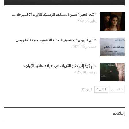
“بيّت الحس” ضمن المسابقة الرّسميّة للدّورة 76 لمهرجان…
يناير 22, 2026
“نادي الديوان” يستضيف الكاتبة التونسية بسمة الحاج يحي
ديسمبر 15, 2025
«الهِجْرَةُ إِلَى مَعْبَدِ الغُرَبَاءِ» في ضيافة «نادي الدّيوان»
نوفمبر 20, 2025
السابق
التالي
1 من 35
إعلانات