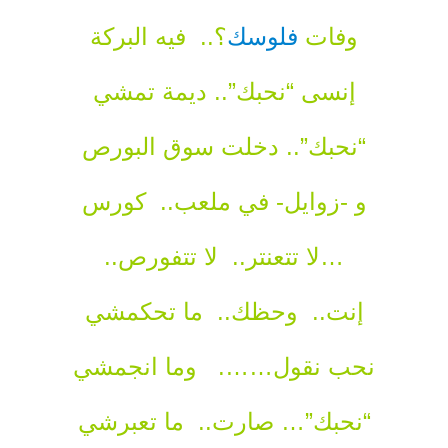
وفات
فلوسك
؟.. فيه البركة
إنسى “نحبك”.. ديمة تمشي
“نحبك”.. دخلت سوق البورص
و -زوايل- في ملعب.. كورس
…لا تتعنتر.. لا تتفورص..
إنت.. وحظك.. ما تحكمشي
نحب نقول……. وما انجمشي
“نحبك”… صارت.. ما تعبرشي