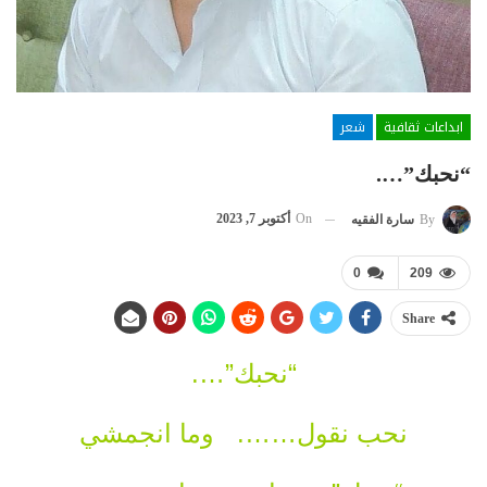
ابداعات ثقافية
شعر
“نحبك”….
On
أكتوبر 7, 2023
By
سارة الفقيه
0
209
Share
“نحبك”….
نحب نقول……. وما انجمشي