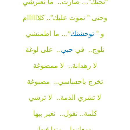
“نحبك”… صارت.. ما تعبرشي
وحتى ” نموت عليك”.. كلاااااام
و ”
توحشتك
“… ما اطمنشي
نلوج.. في
حبي
.. على لوغة
لا رهدانة.. لا ممضوغة
تخرج باحساسي.. مصبوغة
لا تشري الذمة.. لا ترشي
كلمة.. نقول.. نعبر بيها
ومعانيها.. منها فيها