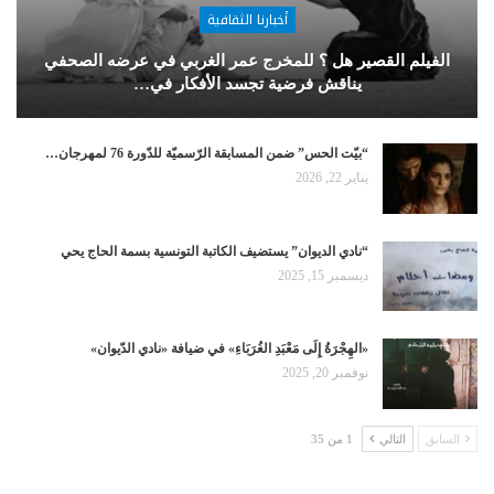
أخبارنا الثقافية
الفيلم القصير هل ؟ للمخرج عمر الغربي في عرضه الصحفي
يناقش فرضية تجسد الأفكار في…
“بيّت الحس” ضمن المسابقة الرّسميّة للدّورة 76 لمهرجان…
يناير 22, 2026
“نادي الديوان” يستضيف الكاتبة التونسية بسمة الحاج يحي
ديسمبر 15, 2025
«الهِجْرَةُ إِلَى مَعْبَدِ الغُرَبَاءِ» في ضيافة «نادي الدّيوان»
نوفمبر 20, 2025
السابق
التالي
1 من 35