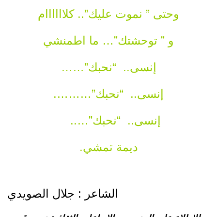
وحتى ” نموت عليك”.. كلاااااام
و ” توحشتك”… ما اطمنشي
إنسى.. “نحبك”……
إنسى.. “نحبك”……….
إنسى.. “نحبك”…..
ديمة تمشي.
الشاعر : جلال الصويدي