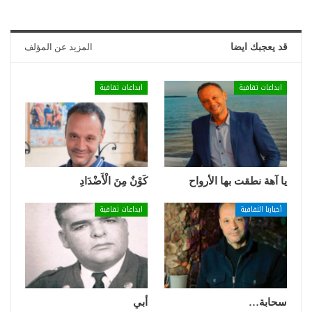
قد يعجبك ايضا
المزيد عن المؤلف
ابداعات ثقافية
ابداعات ثقافية
يا آهة نطقت بها الأرواح
كَوْنٌ مِنَ الْأَضْدَادِ
أخبارنا الثقافية
ابداعات ثقافية
سحابة…
أبي