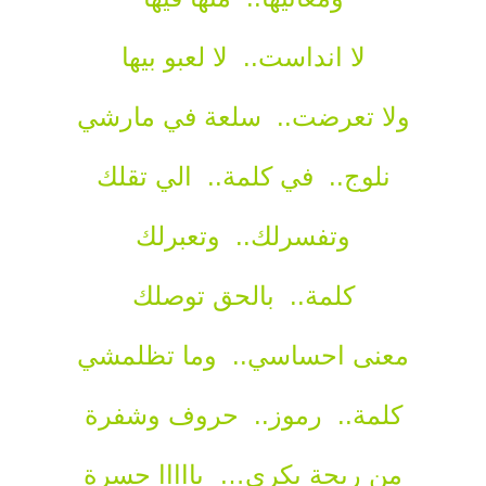
لا انداست.. لا لعبو بيها
ولا تعرضت.. سلعة في مارشي
نلوج.. في كلمة.. الي تقلك
وتفسرلك.. وتعبرلك
كلمة.. بالحق توصلك
معنى احساسي.. وما تظلمشي
كلمة.. رموز.. حروف وشفرة
من ريحة بكري… يااااا حسرة