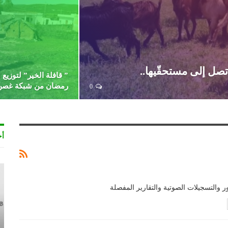
تصل إلى مستحقّيها..
” قافلة الخير” لتوزيع
رمضان من شبكة غصن
0
أخ
ور والتسجيلات الصوتية والتقارير المفصلة