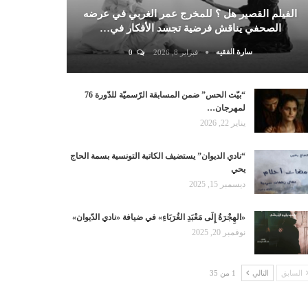
الفيلم القصير هل ؟ للمخرج عمر الغربي في عرضه
الصحفي يناقش فرضية تجسد الأفكار في…
سارة الفقيه
فبراير 8, 2026
0
“بيّت الحس” ضمن المسابقة الرّسميّة للدّورة 76
لمهرجان…
يناير 22, 2026
“نادي الديوان” يستضيف الكاتبة التونسية بسمة الحاج
يحي
ديسمبر 15, 2025
«الهِجْرَةُ إِلَى مَعْبَدِ الغُرَبَاءِ» في ضيافة «نادي الدّيوان»
نوفمبر 20, 2025
السابق
التالي
1 من 35