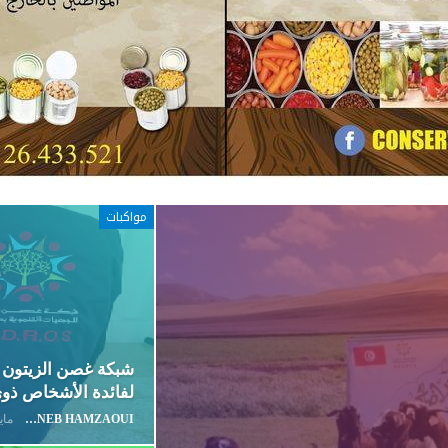
مواكبات
شبكة غصن الزيتون ت
لفائدة الأشخاص ذوي
ZAYNEB HAMZAOUI
مايو 12,