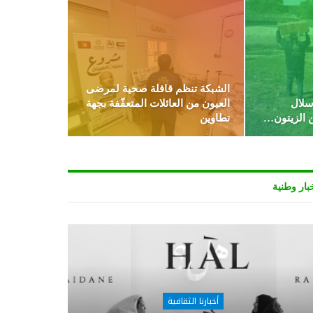
الشبكة تنظم قافلة صحية لمرضى
 سلال
العيون من العائلات المتعفّفة بجهة
 الزيتون…
تطاوين
بار وطنية
أخبارنا الثقافية