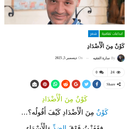
ابداعات ثقافية
شعر
كَوْنٌ مِنَ الْأَضْدَادِ
On
ديسمبر 5, 2025
By
سارة الفقيه
0
24
Share
كَوْنٌ مِنَ الْأَضْدَادِ
كَوْنٌ
مِنَ الْأَضْدَادِ كَيْفَ أَقُولُه؟…
فقَفَزْتُ فَوْقَ
الضِدِّ
وَالْأَسْمَاءِ