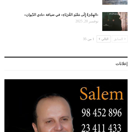
«الهِجْرَةُ إِلَى مَعْبَدِ الغُرَبَاءِ» في ضيافة «نادي الدّيوان»
نوفمبر 20, 2025
السابق
التالي
1 من 35
إعلانات