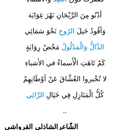
أدْنُو مِنَ الرَّيْحَانِ نَهْرَ غِوَايَة
وَأقُودُ خَيلَ
الرّوحِ
نَحْوَ سَمَائِي
الدَّالُّ وَالْمَدْلُولُ
مَحْضُ رِوَايَةٍ
كَمْ تَاهَتِ الْأَسماءٌ في الأشياءِ
لا تُخْبروا العُشَّاقَ عَنْ أوْطَانِهِمْ
كُلُّ الْمَنَازِلِ فِي خَيَالِ
الرَّائِي
..
الشّاعرالشاذلي القرواشي