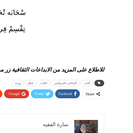
سْحَابَه تْحَل
تِقْسِمْ فِ
للاطلاع على المزيد من الابداعات الثقافية
زر م
الحب
الشاذلي القرواشي
القلب
مْطَرْ
وردة
Google+
Twitter
Facebook
Share
سارة الفقيه