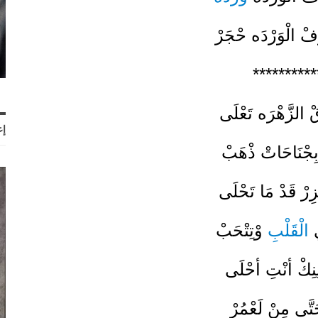
فْ الْوَرْدَه حْجَرْ
**********
ْ الزَّهْرَه تَعْلَى
إع
بِجْنَاحَاتْ ذْهَبْ
زِرْ قَدْ مَا تَحْلَى
ي
الْقَلْبِ
وْتِتْحَبْ
ينِكْ أنْتِ أحْلَى
َّى مِنْ لَعْمُرْ