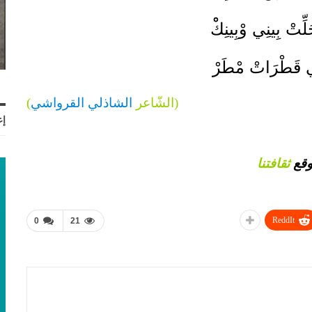
ِّتْ بِينِي وْبِينِكْْ
ي قَطْرَاتْ مْطَرْ
(الشّاعر
الشاذلي القرواشي
)
إع
وقع
ثقافتنا
ReddIt
0
21