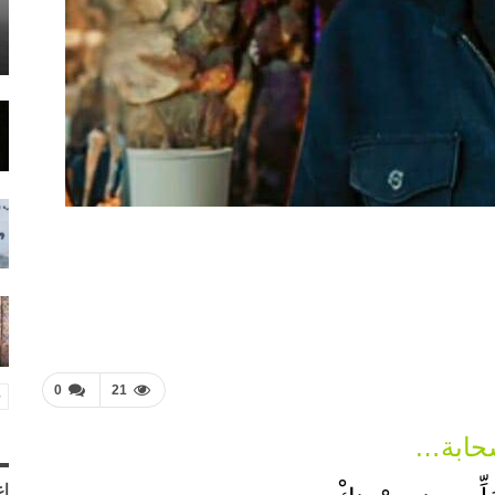
0
21
حابة…
إع