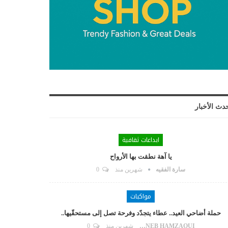
دث الأخبار
ابداعات ثقافية
يا آهة نطقت بها الأرواح
سارة الفقيه
شهرين منذ
0
مواكبات
حملة أضاحي العيد.. عطاء يتجدّد وفرحة تصل إلى مستحقّيها..
ZAYNEB HAMZAOUI
شهرين منذ
0