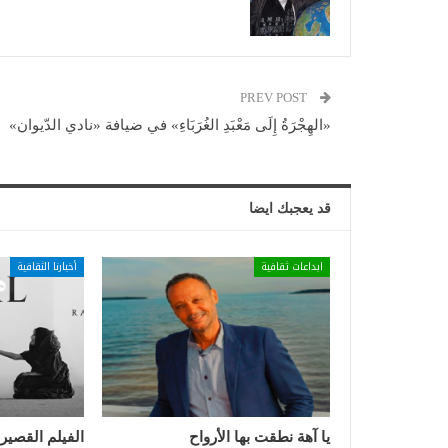
PREV POST
«الهِجْرَةُ إِلَى مَعْبَدِ الغُرَبَاءِ» في ضيافة «نادي الدّيوان»
قد يعجبك ايضا
ابداعات ثقافية
أخبارنا الثقافية
يا آهة نطقت بها الأرواح
الفيلم القصير