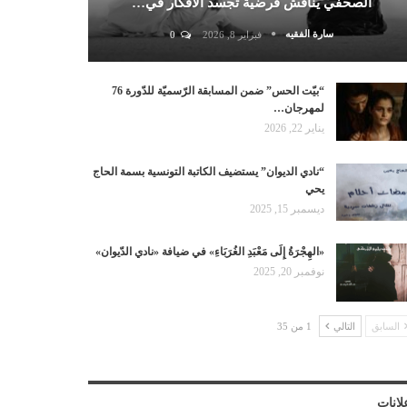
الصحفي يناقش فرضية تجسد الأفكار في…
سارة الفقيه
فبراير 8, 2026
0
“بيّت الحس” ضمن المسابقة الرّسميّة للدّورة 76
لمهرجان…
يناير 22, 2026
“نادي الديوان” يستضيف الكاتبة التونسية بسمة الحاج
يحي
ديسمبر 15, 2025
«الهِجْرَةُ إِلَى مَعْبَدِ الغُرَبَاءِ» في ضيافة «نادي الدّيوان»
نوفمبر 20, 2025
السابق
التالي
1 من 35
لانات