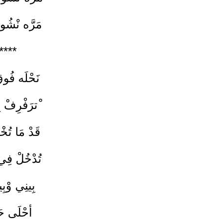
مَرَّه نْشُو
****
نَحْلَه فُوق
ْترَفْرِفْ 
قَدْ مَا تُخْ
تُدْخُلْ فِ
بِينِي وْبِ
أحْلَى حَت