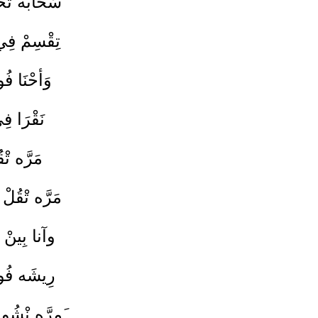
سْحَابَه تْحَ
تِقْسِمْ فِ
وَأحْنَا فُو
نَقْرَا فِ
مَرَّه تْقُ
مَرَّه تْقُلْ 
وآنا بِينْ ك
رِيشَه فُوق
َمرَّه نْشُو