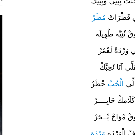
لِّت بِينِي وْبِينِكْ
ي قَطْرَاتْ
مْطَرْ
قْ ثْنِيَّه طْوِيلَه
ي وَرْدَةْ لَعْمُرْ
لِّي آنَا نْحِبِّكْ
لِّي
الْحُبْ
خْطَرْ
َلَامِكْ حَايِــــرْ
ْ مْوَاجْ بْــحَرْ
فْ الْوَرْدَه
وَرْدَة