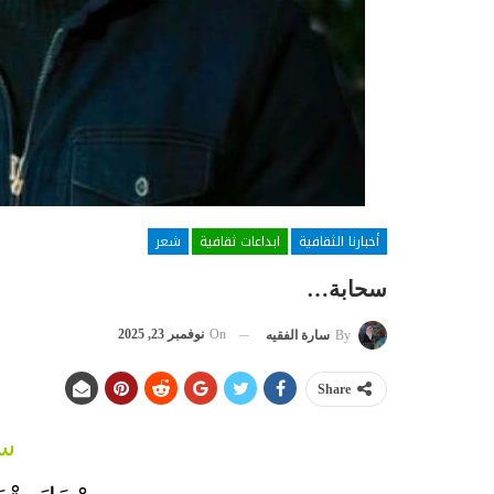
أخبارنا الثقافية
ابداعات ثقافية
شعر
سحابة…
On
نوفمبر 23, 2025
By
سارة الفقيه
Share
س