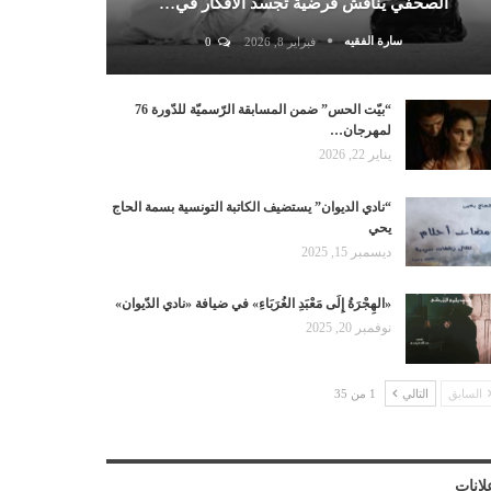
الصحفي يناقش فرضية تجسد الأفكار في…
سارة الفقيه
فبراير 8, 2026
0
“بيّت الحس” ضمن المسابقة الرّسميّة للدّورة 76
لمهرجان…
يناير 22, 2026
“نادي الديوان” يستضيف الكاتبة التونسية بسمة الحاج
يحي
ديسمبر 15, 2025
«الهِجْرَةُ إِلَى مَعْبَدِ الغُرَبَاءِ» في ضيافة «نادي الدّيوان»
نوفمبر 20, 2025
السابق
التالي
1 من 35
لانات