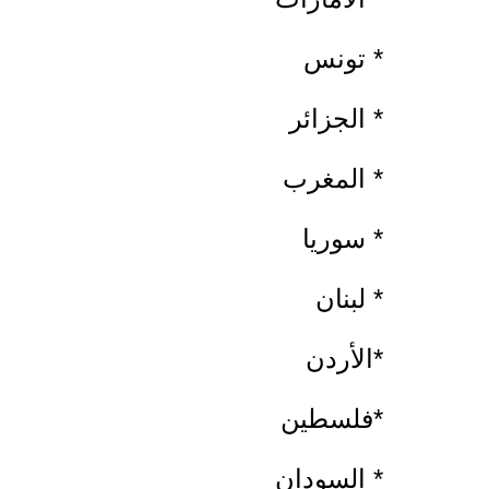
* تونس
* الجزائر
* المغرب
* سوريا
* لبنان
*الأردن
*فلسطين
* السودان