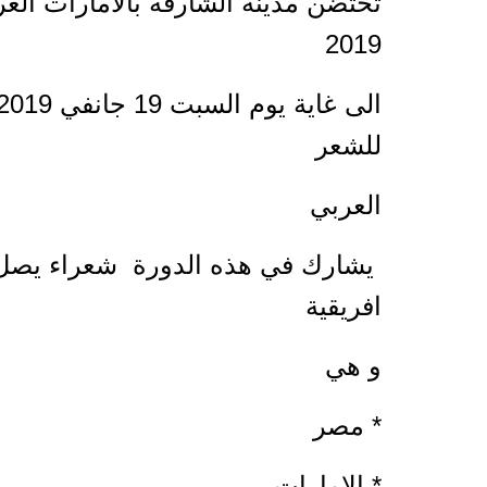
2019
للشعر
العربي
يشارك في هذه الدورة شعراء يصل عددهم 
افريقية
و هي
* مصر
* الامارات