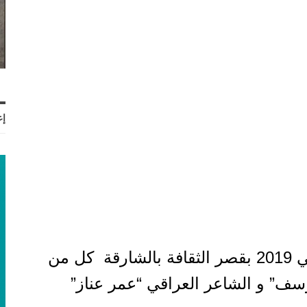
إع
و سيؤثث حفل الافتتاح يوم 13 جانفي 2019 بقصر الثقافة بالشارقة كل من
سف” و الشاعر العراقي “عمر عناز”