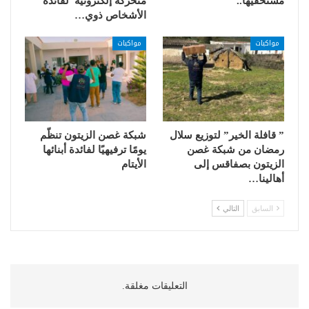
مستحقّيها..
متحركة إلكترونية لفائدة
الأشخاص ذوي…
مواكبات
مواكبات
” قافلة الخير” لتوزيع سلال
شبكة غصن الزيتون تنظّم
رمضان من شبكة غصن
يومًا ترفيهيًا لفائدة أبنائها
الزيتون بصفاقس إلى
الأيتام
أهالينا…
السابق
التالي
التعليقات مغلقة.