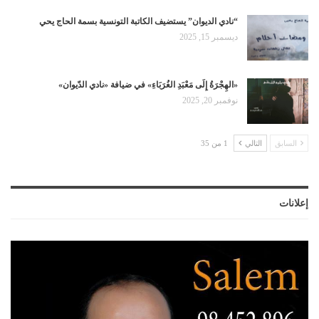
“نادي الديوان” يستضيف الكاتبة التونسية بسمة الحاج يحي
ديسمبر 15, 2025
«الهِجْرَةُ إِلَى مَعْبَدِ الغُرَبَاءِ» في ضيافة «نادي الدّيوان»
نوفمبر 20, 2025
السابق
التالي
1 من 35
إعلانات