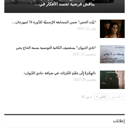
يناقش فرضية تجسد الأفكار في…
“بيّت الحس” ضمن المسابقة الرّسميّة للدّورة 76 لمهرجان…
يناير 22, 2026
“نادي الديوان” يستضيف الكاتبة التونسية بسمة الحاج يحي
ديسمبر 15, 2025
«الهِجْرَةُ إِلَى مَعْبَدِ الغُرَبَاءِ» في ضيافة «نادي الدّيوان»
نوفمبر 20, 2025
السابق
التالي
1 من 35
إعلانات