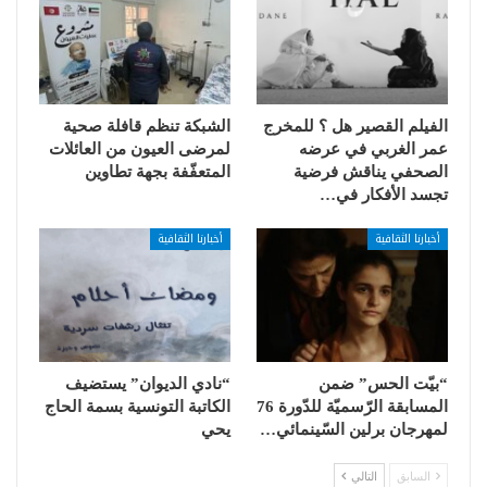
الفيلم القصير هل ؟ للمخرج
الشبكة تنظم قافلة صحية
عمر الغربي في عرضه
لمرضى العيون من العائلات
الصحفي يناقش فرضية
المتعفّفة بجهة تطاوين
تجسد الأفكار في…
أخبارنا الثقافية
أخبارنا الثقافية
“بيّت الحس” ضمن
“نادي الديوان” يستضيف
المسابقة الرّسميّة للدّورة 76
الكاتبة التونسية بسمة الحاج
لمهرجان برلين السّينمائي…
يحي
السابق
التالي