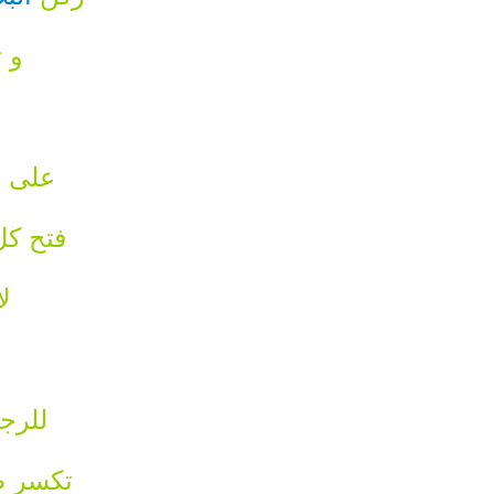
و ت
على ب
فتح كل
لا
للرجا
تكسر ص