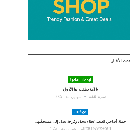
دث الأخبار
ابداعات ثقافية
يا آهة نطقت بها الأرواح
سارة الفقيه
شهرين منذ
0
مواكبات
حملة أضاحي العيد.. عطاء يتجدّد وفرحة تصل إلى مستحقّيها..
ZAYNEB HAMZAOUI
شهرين منذ
0