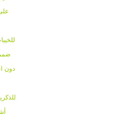
على
للخيب
ضمم
دون اح
للذكري
أش