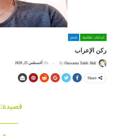
ابداعات ثقافية
شعر
ركن الإعراب
On
أغسطس 25, 2020
By
Oussama Taleb Jlidi
Share
قصيدة: 
——-