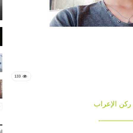
133
ركن الإعراب
—————
إع