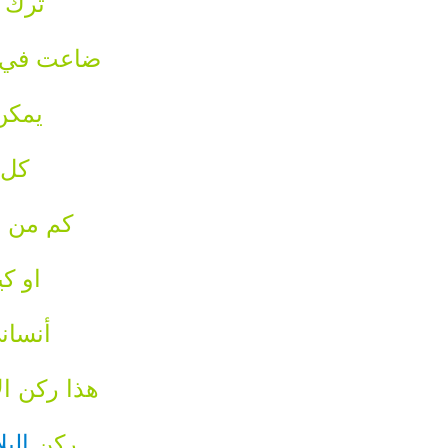
ترك ك
ضاعت في ا
يمكن
كل 
كم من ا
او ك
أنساني
هذا ركن ا
ركن
البل