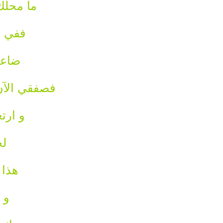
ما محلّ
ففي ر
ضاعت
فصفقي الآن
و ارت
لخ
هذا 
و ا