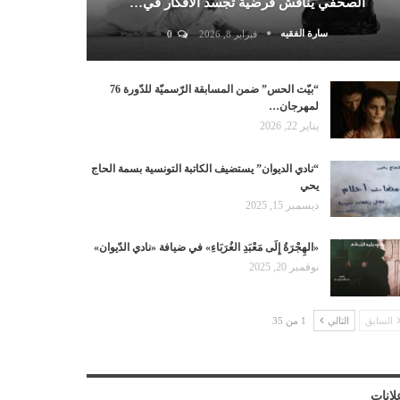
الصحفي يناقش فرضية تجسد الأفكار في…
سارة الفقيه
فبراير 8, 2026
0
“بيّت الحس” ضمن المسابقة الرّسميّة للدّورة 76
لمهرجان…
يناير 22, 2026
“نادي الديوان” يستضيف الكاتبة التونسية بسمة الحاج
يحي
ديسمبر 15, 2025
«الهِجْرَةُ إِلَى مَعْبَدِ الغُرَبَاءِ» في ضيافة «نادي الدّيوان»
نوفمبر 20, 2025
السابق
التالي
1 من 35
لانات