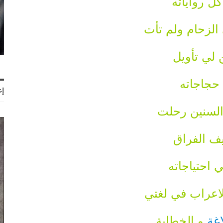
ل رواياته
لزحام ولم تأت
 لي تأويل
حجاجاته
إع
لسنين رحلت
يف الفراق
 احتياجاته
لاعراب في لغتي
اغة
و الخطابة