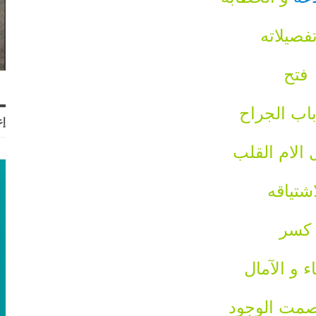
فصيلاته
فتح
اب الجراح
إع
 الام القلب
شتياقه
كسر
ء و الآمال
مت الوجود