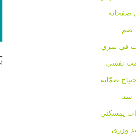
 صفحاته
ضم
ات في سري
ت نفسي
أح
تياج ضمّاته
شد
ات يمسكني
د وزري