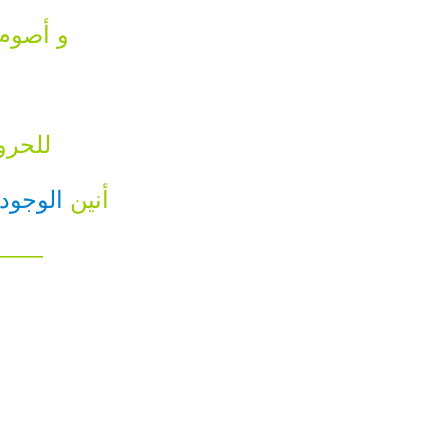
و أصوم
للحرو
أنين
الوجود
——