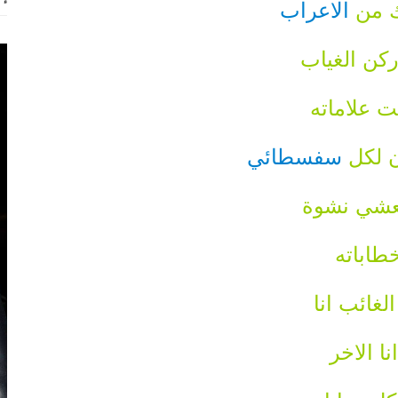
ك من
الاعراب
كن الغياب
 علاماته
 لكل
سفسطائي
عشي نشوة
طاباته
الغائب انا
نا الاخر