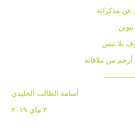
 عن مذكراته
تنوين
ف بلا نبس
أرحم من ملاقاته
————
أسامة الطالب الجليدي
٣ ماي ٢٠١٩