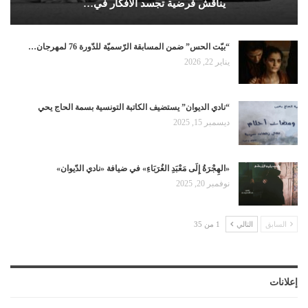
يناقش فرضية تجسد الأفكار في…
“بيّت الحس” ضمن المسابقة الرّسميّة للدّورة 76 لمهرجان…
يناير 22, 2026
“نادي الديوان” يستضيف الكاتبة التونسية بسمة الحاج يحي
ديسمبر 15, 2025
«الهِجْرَةُ إِلَى مَعْبَدِ الغُرَبَاءِ» في ضيافة «نادي الدّيوان»
نوفمبر 20, 2025
السابق
التالي
1 من 35
إعلانات