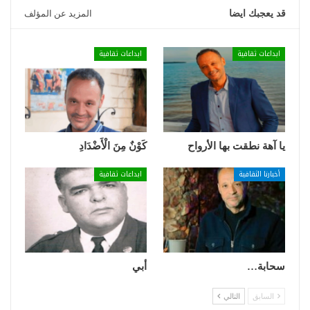
قد يعجبك ايضا
المزيد عن المؤلف
ابداعات ثقافية
ابداعات ثقافية
يا آهة نطقت بها الأرواح
كَوْنٌ مِنَ الْأَضْدَادِ
أخبارنا الثقافية
ابداعات ثقافية
سحابة…
أبي
السابق
التالي