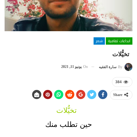
ابداعات ثقافية
شعر
تخيُّلات
On
يونيو 11, 2021
By
سارة الفقيه
384
Share
تخيُّلات
حين تطلب منك