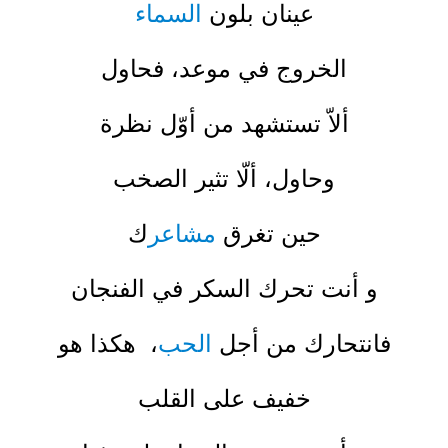
عينان بلون
السماء
الخروج في موعد، فحاول
ألاّ تستشهد من أوّل نظرة
وحاول، ألّا تثير الصخب
حين تغرق
مشاعر
ك
و أنت تحرك السكر في الفنجان
فانتحارك من أجل
الحب
، هكذا هو
خفيف على القلب