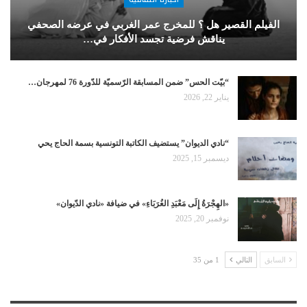
الفيلم القصير هل ؟ للمخرج عمر الغربي في عرضه الصحفي
يناقش فرضية تجسد الأفكار في…
“بيّت الحس” ضمن المسابقة الرّسميّة للدّورة 76 لمهرجان…
يناير 22, 2026
“نادي الديوان” يستضيف الكاتبة التونسية بسمة الحاج يحي
ديسمبر 15, 2025
«الهِجْرَةُ إِلَى مَعْبَدِ الغُرَبَاءِ» في ضيافة «نادي الدّيوان»
نوفمبر 20, 2025
السابق
التالي
1 من 35