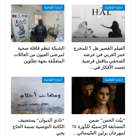
أخبارنا الثقافية
أخبارنا الثقافية
الفيلم القصير هل ؟ للمخرج
الشبكة تنظم قافلة صحية
عمر الغربي في عرضه
لمرضى العيون من العائلات
الصحفي يناقش فرضية
المتعفّفة بجهة تطاوين
تجسد الأفكار في…
أخبارنا الثقافية
أخبارنا الثقافية
“بيّت الحس” ضمن
“نادي الديوان” يستضيف
المسابقة الرّسميّة للدّورة 76
الكاتبة التونسية بسمة الحاج
لمهرجان برلين السّينمائي…
يحي