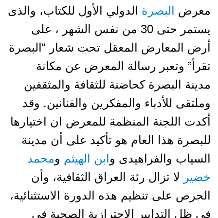
معرض
البصرة
الدولي الأول للكتاب، والذى
يستمر حتى 30 من نفس الشهر ، على
أرض المعارض المعقل تحت شعار “البصرة
تقرأ” وتعبر رسالة المعرض عن مكانة
مدينة البصرة كحاضنة للثقافة والمثقفين
وملتقى للأدباء والمفكرين والفنانين. وقد
أكدت اللجنة المنظمة للمعرض ان اختيارها
للبصرة هذا العام هو تأكيد على أن مدينة
السياب والفراهيدى و
ابن الهيثم
و
محمد
خضير
لا تزال رئة العراق الثقافية، وأن
الحرص على تنظيم هذه الدورة الاستثنائية،
في ظل التدابير الاحترازية الصحية في