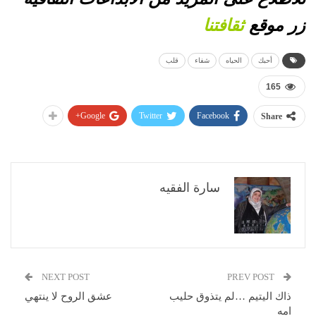
زر موقع
ثقافتنا
أحبك
الحياه
شفاء
قلب
165
Google+
Twitter
Facebook
Share
سارة الفقيه
NEXT POST
PREV POST
ذاك اليتيم …لم يتذوق حليب
عشق الروح لا ينتهي
امه