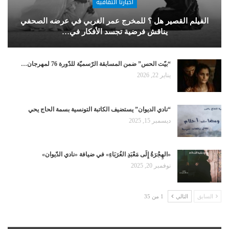
أخبارنا الثقافية
الفيلم القصير هل ؟ للمخرج عمر الغربي في عرضه الصحفي
يناقش فرضية تجسد الأفكار في…
“بيّت الحس” ضمن المسابقة الرّسميّة للدّورة 76 لمهرجان…
يناير 22, 2026
“نادي الديوان” يستضيف الكاتبة التونسية بسمة الحاج يحي
ديسمبر 15, 2025
«الهِجْرَةُ إِلَى مَعْبَدِ الغُرَبَاءِ» في ضيافة «نادي الدّيوان»
نوفمبر 20, 2025
السابق
التالي
1 من 35