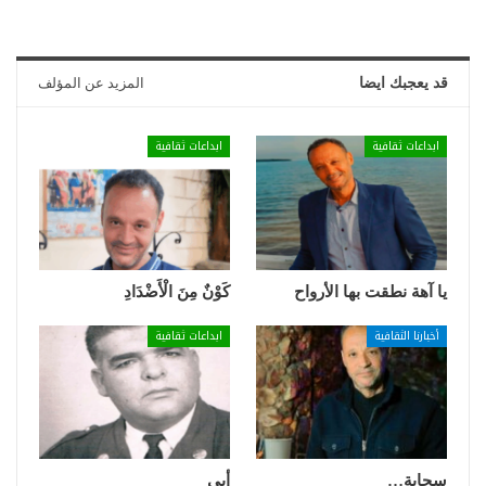
قد يعجبك ايضا
المزيد عن المؤلف
ابداعات ثقافية
ابداعات ثقافية
يا آهة نطقت بها الأرواح
كَوْنٌ مِنَ الْأَضْدَادِ
أخبارنا الثقافية
ابداعات ثقافية
سحابة…
أبي