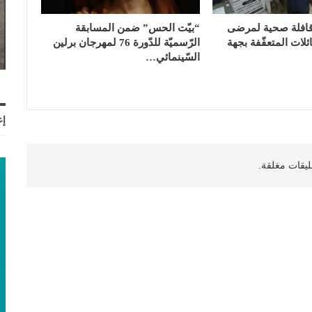
قافلة صحية لمرضى
“بيّت الحس” ضمن المسابقة
ئلات المتعفّفة بجهة
الرّسميّة للدّورة 76 لمهرجان برلين
السّينمائي…
إع
ليقات مغلقة.