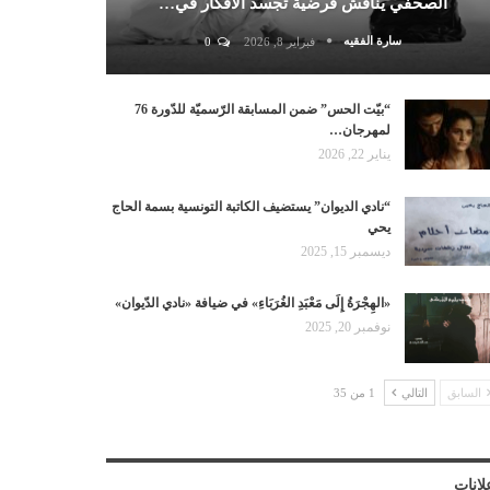
الصحفي يناقش فرضية تجسد الأفكار في…
سارة الفقيه
فبراير 8, 2026
0
“بيّت الحس” ضمن المسابقة الرّسميّة للدّورة 76
لمهرجان…
يناير 22, 2026
“نادي الديوان” يستضيف الكاتبة التونسية بسمة الحاج
يحي
ديسمبر 15, 2025
«الهِجْرَةُ إِلَى مَعْبَدِ الغُرَبَاءِ» في ضيافة «نادي الدّيوان»
نوفمبر 20, 2025
السابق
التالي
1 من 35
لانات