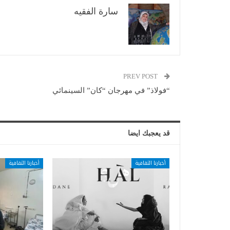
سارة الفقيه
PREV POST
“فولاذ” في مهرجان “كان” السينمائي
قد يعجبك ايضا
أخبارنا الثقافية
أخبارنا الثقافية