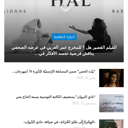
أخبارنا الثقافية
الفيلم القصير هل ؟ للمخرج عمر الغربي في عرضه الصحفي
يناقش فرضية تجسد الأفكار في…
“بيّت الحس” ضمن المسابقة الرّسميّة للدّورة 76 لمهرجان…
يناير 22, 2026
“نادي الديوان” يستضيف الكاتبة التونسية بسمة الحاج يحي
ديسمبر 15, 2025
«الهِجْرَةُ إِلَى مَعْبَدِ الغُرَبَاءِ» في ضيافة «نادي الدّيوان»