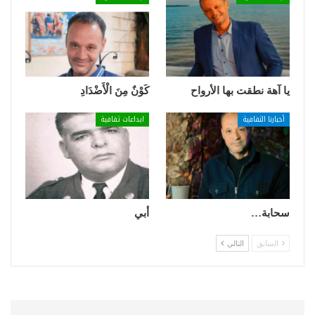
يا آهة نطقت بها الأرواح
كَوْنٌ مِنَ الْأَضْدَادِ
أخبارنا الثقافية
ابداعات ثقافية
سحابة…
أبي
السابق
التالي