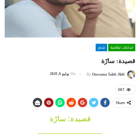
ابداعات ثقافية
شعر
قصيدة: سارّة
On
يوليو 6, 2020
By
Oussama Taleb Jlidi
267
Share
قصيدة: سارّة
————————–