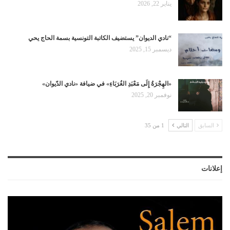
يناير 22, 2026
“نادي الديوان” يستضيف الكاتبة التونسية بسمة الحاج يحي
ديسمبر 15, 2025
«الهِجْرَةُ إِلَى مَعْبَدِ الغُرَبَاءِ» في ضيافة «نادي الدّيوان»
نوفمبر 20, 2025
السابق
التالي
1 من 35
إعلانات