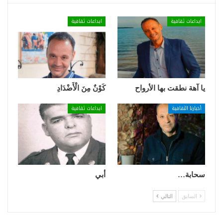
ابداعات ثقافية
ابداعات ثقافية
يا آهة نطقت بها الأرواح
كَوْنٌ مِنَ الْأَضْدَادِ
أخبارنا الثقافية
ابداعات ثقافية
سحابة…
أبي
السابق
التالي