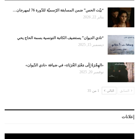
“بيّت الحس” ضمن المسابقة الرّسميّة للدّورة 76 لمهرجان…
يناير 22, 2026
“نادي الديوان” يستضيف الكاتبة التونسية بسمة الحاج يحي
ديسمبر 15, 2025
«الهِجْرَةُ إِلَى مَعْبَدِ الغُرَبَاءِ» في ضيافة «نادي الدّيوان»
نوفمبر 20, 2025
السابق
التالي
1 من 35
إعلانات