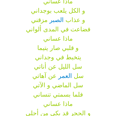
ماذا عساني
و الكل يلعب بوجداني
و عذاب
الصبر
مزقني
فضاعت في المدى ألواني
ماذا عساني
و قلبي صار يتيما
يتخبط في وجداني
سل الليل عن أناتي
سل
العمر
عن آهاتي
سل الماضي و الآتي
فلما بسمتي تنساني
ماذا عساني
و الحجر قد بكى من أجلي