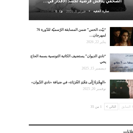
الصحفي يناقش فرضية تجسد الأفكار في…
سارة الفقيه
فبراير 8, 2026
0
“بيّت الحس” ضمن المسابقة الرّسميّة للدّورة 76
لمهرجان…
يناير 22, 2026
“نادي الديوان” يستضيف الكاتبة التونسية بسمة الحاج
يحي
ديسمبر 15, 2025
«الهِجْرَةُ إِلَى مَعْبَدِ الغُرَبَاءِ» في ضيافة «نادي الدّيوان»
نوفمبر 20, 2025
السابق
التالي
1 من 35
لانات