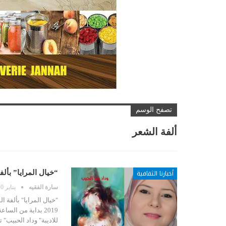
تصفح الوسم
ألفة الشعر
أخبارنا الثقافية
“خيال المرايا” بألف
سارة الفقيه
يناير 10, 2019
2019 بداية من الس
للاديبة" وداد الحبيب"