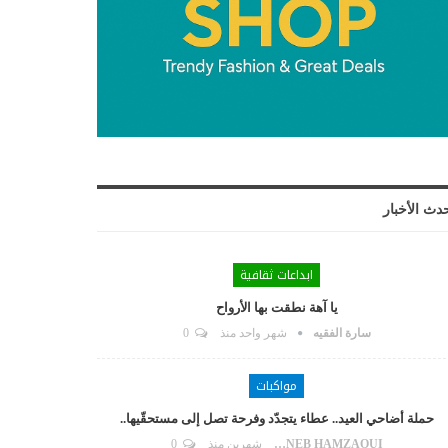
دث الأخبار
ابداعات ثقافية
يا آهة نطقت بها الأرواح
سارة الفقيه
شهر واحد منذ
0
مواكبات
حملة أضاحي العيد.. عطاء يتجدّد وفرحة تصل إلى مستحقّيها..
ZAYNEB HAMZAOUI
شهرين منذ
0