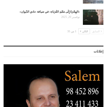
«الهِجْرَةُ إِلَى مَعْبَدِ الغُرَبَاءِ» في ضيافة «نادي الدّيوان»
نوفمبر 20, 2025
السابق
التالي
1 من 35
إعلانات