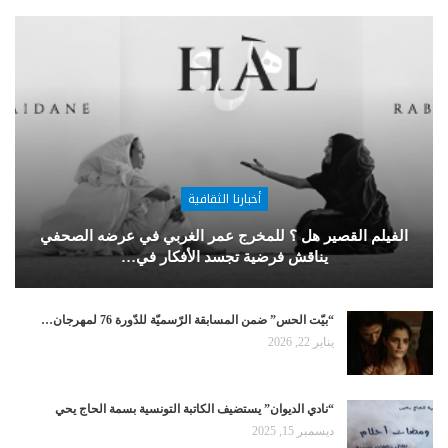
أخبارنا الثقافية
الفيلم القصير هل ؟ للمخرج عمر الغربي في عرضه الصحفي
يناقش فرضية تجسد الأفكار في…
“بيّت الحس” ضمن المسابقة الرّسميّة للدّورة 76 لمهرجان…
يناير 22, 2026
“نادي الديوان” يستضيف الكاتبة التونسية بسمة الحاج يحي
ديسمبر 15, 2025