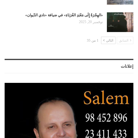
«الهِجْرَةُ إِلَى مَعْبَدِ الغُرَبَاءِ» في ضيافة «نادي الدّيوان»
نوفمبر 20, 2025
السابق
التالي
1 من 35
إعلانات