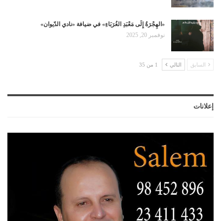
«الهِجْرَةُ إِلَى مَعْبَدِ الغُرَبَاءِ» في ضيافة «نادي الدّيوان»
نوفمبر 20, 2025
السابق
التالي
1 من 35
إعلانات