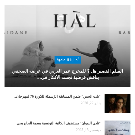
أخبارنا الثقافية
الفيلم القصير هل ؟ للمخرج عمر الغربي في عرضه الصحفي
يناقش فرضية تجسد الأفكار في…
“بيّت الحس” ضمن المسابقة الرّسميّة للدّورة 76 لمهرجان…
يناير 22, 2026
“نادي الديوان” يستضيف الكاتبة التونسية بسمة الحاج يحي
ديسمبر 15, 2025