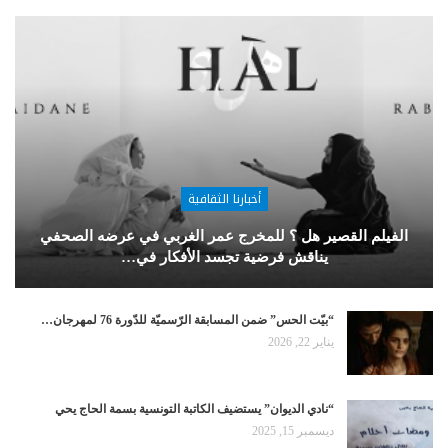
أخبارنا الثقافية
الفيلم القصير هل ؟ للمخرج عمر الغربي في عرضه الصحفي
يناقش فرضية تجسد الأفكار في…
“بيّت الحس” ضمن المسابقة الرّسميّة للدّورة 76 لمهرجان…
يناير 22, 2026
“نادي الديوان” يستضيف الكاتبة التونسية بسمة الحاج يحي
ديسمبر 15, 2025