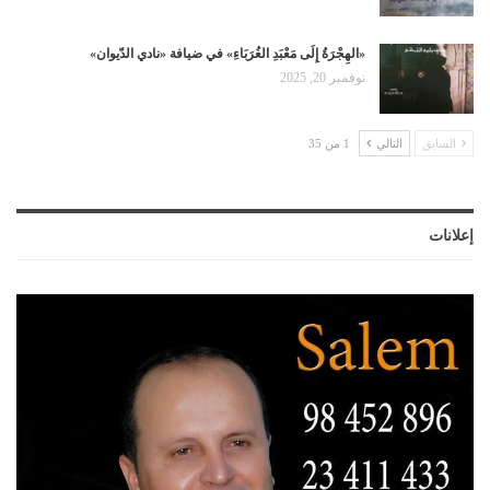
«الهِجْرَةُ إِلَى مَعْبَدِ الغُرَبَاءِ» في ضيافة «نادي الدّيوان»
نوفمبر 20, 2025
السابق
التالي
1 من 35
إعلانات