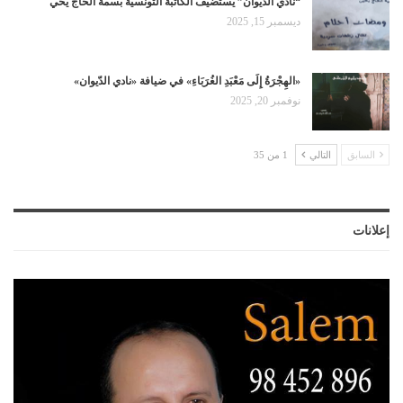
“نادي الديوان” يستضيف الكاتبة التونسية بسمة الحاج يحي
ديسمبر 15, 2025
«الهِجْرَةُ إِلَى مَعْبَدِ الغُرَبَاءِ» في ضيافة «نادي الدّيوان»
نوفمبر 20, 2025
السابق
التالي
1 من 35
إعلانات