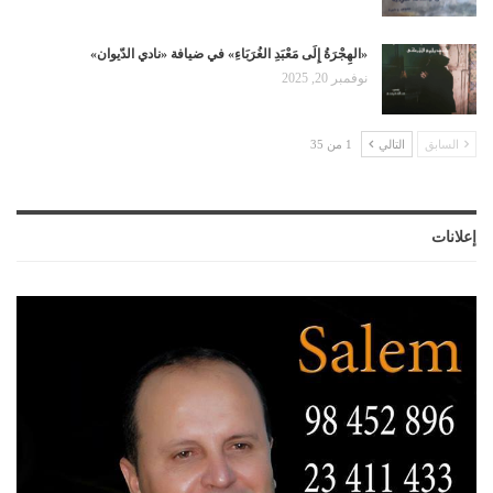
«الهِجْرَةُ إِلَى مَعْبَدِ الغُرَبَاءِ» في ضيافة «نادي الدّيوان»
نوفمبر 20, 2025
السابق
التالي
1 من 35
إعلانات