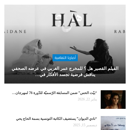
أخبارنا الثقافية
الفيلم القصير هل ؟ للمخرج عمر الغربي في عرضه الصحفي
يناقش فرضية تجسد الأفكار في…
“بيّت الحس” ضمن المسابقة الرّسميّة للدّورة 76 لمهرجان…
يناير 22, 2026
“نادي الديوان” يستضيف الكاتبة التونسية بسمة الحاج يحي
ديسمبر 15, 2025