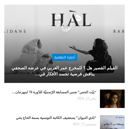
أخبارنا الثقافية
الفيلم القصير هل ؟ للمخرج عمر الغربي في عرضه الصحفي
يناقش فرضية تجسد الأفكار في…
“بيّت الحس” ضمن المسابقة الرّسميّة للدّورة 76 لمهرجان…
يناير 22, 2026
“نادي الديوان” يستضيف الكاتبة التونسية بسمة الحاج يحي
ديسمبر 15, 2025