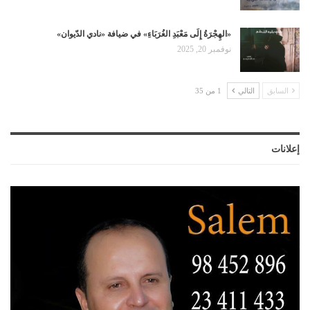
«الهِجْرَةُ إِلَى مَعْبَدِ الغُرَبَاءِ» في ضيافة «نادي الدّيوان»
نوفمبر 20, 2025
السابق
التالي
1 من 35
إعلانات