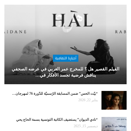
أخبارنا الثقافية
الفيلم القصير هل ؟ للمخرج عمر الغربي في عرضه الصحفي
يناقش فرضية تجسد الأفكار في…
“بيّت الحس” ضمن المسابقة الرّسميّة للدّورة 76 لمهرجان…
يناير 22, 2026
“نادي الديوان” يستضيف الكاتبة التونسية بسمة الحاج يحي
ديسمبر 15, 2025