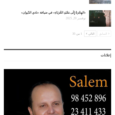
«الهِجْرَةُ إِلَى مَعْبَدِ الغُرَبَاءِ» في ضيافة «نادي الدّيوان»
نوفمبر 20, 2025
السابق
التالي
1 من 35
إعلانات