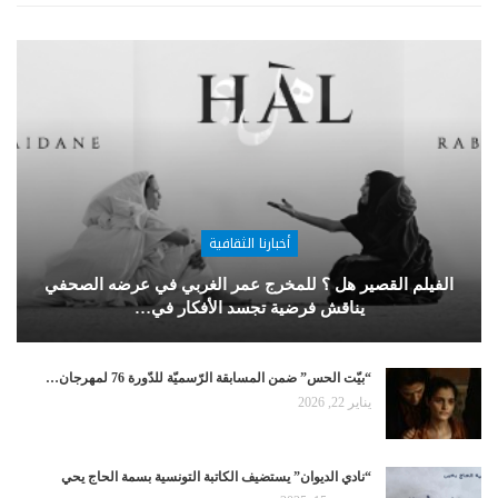
أخبارنا الثقافية
الفيلم القصير هل ؟ للمخرج عمر الغربي في عرضه الصحفي
يناقش فرضية تجسد الأفكار في…
“بيّت الحس” ضمن المسابقة الرّسميّة للدّورة 76 لمهرجان…
يناير 22, 2026
“نادي الديوان” يستضيف الكاتبة التونسية بسمة الحاج يحي