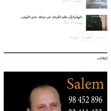
ديسمبر 15, 2025
«الهِجْرَةُ إِلَى مَعْبَدِ الغُرَبَاءِ» في ضيافة «نادي الدّيوان»
نوفمبر 20, 2025
السابق
التالي
1 من 35
إعلانات