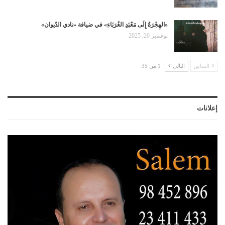
«الهِجْرَةُ إِلَى مَعْبَدِ الغُرَبَاءِ» في ضيافة «نادي الدّيوان»
نوفمبر 20, 2025
السابق
التالي
1 من 35
إعلانات