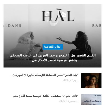
أخبارنا الثقافية
الفيلم القصير هل ؟ للمخرج عمر الغربي في عرضه الصحفي
يناقش فرضية تجسد الأفكار في…
“بيّت الحس” ضمن المسابقة الرّسميّة للدّورة 76 لمهرجان…
يناير 22, 2026
“نادي الديوان” يستضيف الكاتبة التونسية بسمة الحاج يحي
ديسمبر 15, 2025