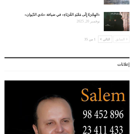
«الهِجْرَةُ إِلَى مَعْبَدِ الغُرَبَاءِ» في ضيافة «نادي الدّيوان»
نوفمبر 20, 2025
السابق
التالي
1 من 35
إعلانات