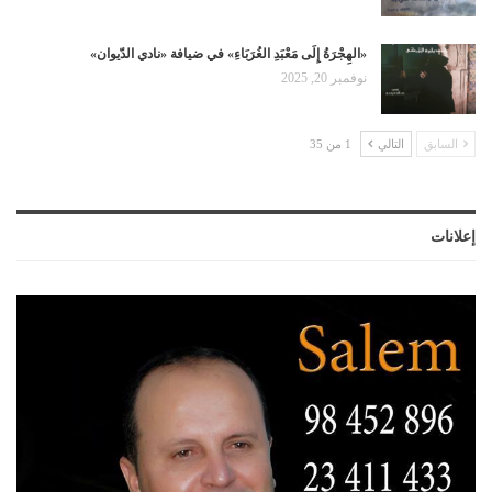
«الهِجْرَةُ إِلَى مَعْبَدِ الغُرَبَاءِ» في ضيافة «نادي الدّيوان»
نوفمبر 20, 2025
السابق
التالي
1 من 35
إعلانات