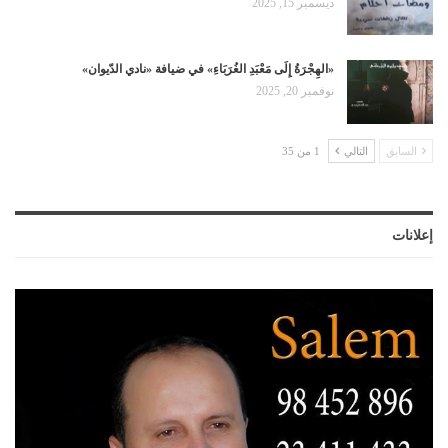
ديسمبر 15, 2025
«الهِجْرَةُ إِلَى مَعْبَدِ الغُرَبَاءِ» في ضيافة «نادي الدّيوان»
نوفمبر 20, 2025
السابق
التالي
1 من 35
إعلانات