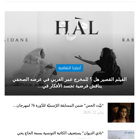
أخبارنا الثقافية
الفيلم القصير هل ؟ للمخرج عمر الغربي في عرضه الصحفي
يناقش فرضية تجسد الأفكار في…
“بيّت الحس” ضمن المسابقة الرّسميّة للدّورة 76 لمهرجان…
يناير 22, 2026
“نادي الديوان” يستضيف الكاتبة التونسية بسمة الحاج يحي