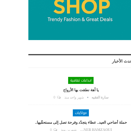
دث الأخبار
ابداعات ثقافية
يا آهة نطقت بها الأرواح
سارة الفقيه
شهر واحد منذ
0
مواكبات
حملة أضاحي العيد.. عطاء يتجدّد وفرحة تصل إلى مستحقّيها..
ZAYNEB HAMZAOUI
شهرين منذ
0