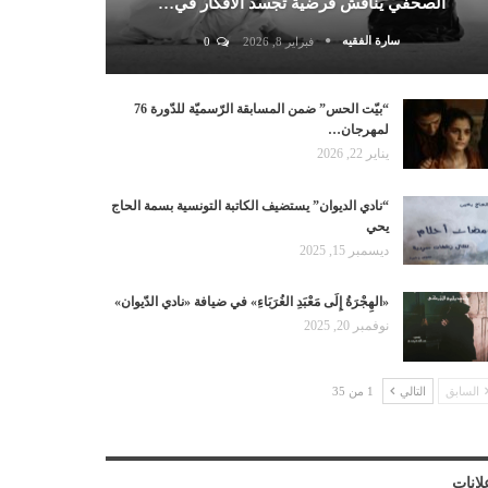
الصحفي يناقش فرضية تجسد الأفكار في…
سارة الفقيه
فبراير 8, 2026
0
“بيّت الحس” ضمن المسابقة الرّسميّة للدّورة 76
لمهرجان…
يناير 22, 2026
“نادي الديوان” يستضيف الكاتبة التونسية بسمة الحاج
يحي
ديسمبر 15, 2025
«الهِجْرَةُ إِلَى مَعْبَدِ الغُرَبَاءِ» في ضيافة «نادي الدّيوان»
نوفمبر 20, 2025
السابق
التالي
1 من 35
لانات