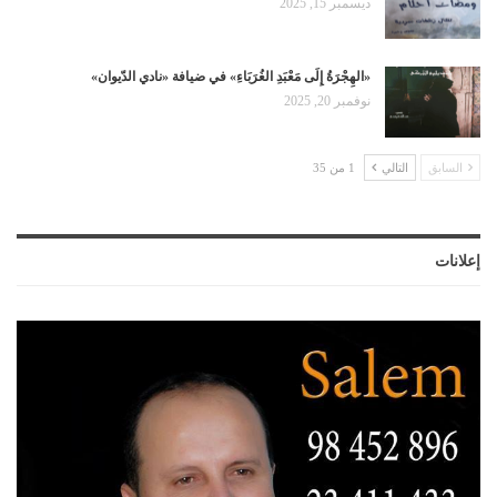
ديسمبر 15, 2025
«الهِجْرَةُ إِلَى مَعْبَدِ الغُرَبَاءِ» في ضيافة «نادي الدّيوان»
نوفمبر 20, 2025
السابق
التالي
1 من 35
إعلانات