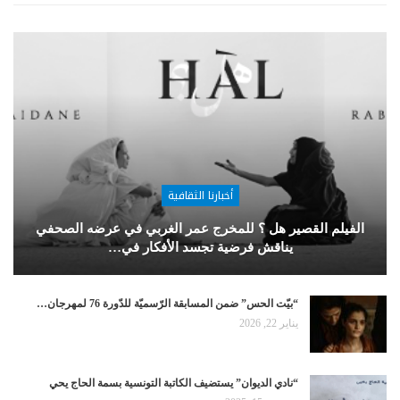
أخبارنا الثقافية
الفيلم القصير هل ؟ للمخرج عمر الغربي في عرضه الصحفي
يناقش فرضية تجسد الأفكار في…
“بيّت الحس” ضمن المسابقة الرّسميّة للدّورة 76 لمهرجان…
يناير 22, 2026
“نادي الديوان” يستضيف الكاتبة التونسية بسمة الحاج يحي