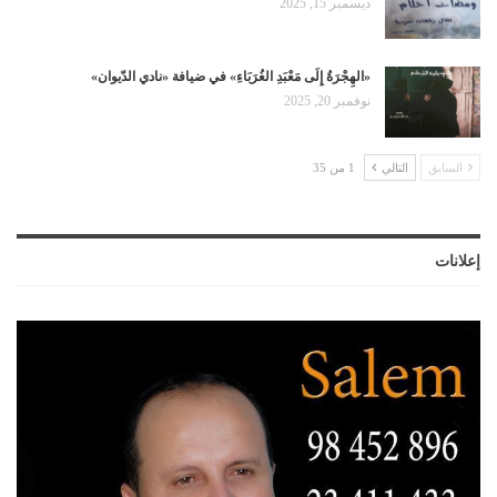
ديسمبر 15, 2025
«الهِجْرَةُ إِلَى مَعْبَدِ الغُرَبَاءِ» في ضيافة «نادي الدّيوان»
نوفمبر 20, 2025
السابق
التالي
1 من 35
إعلانات