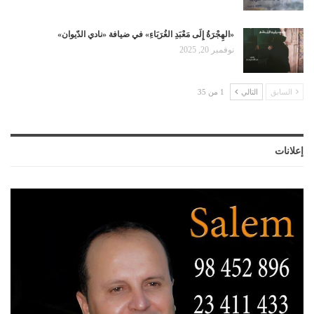
«الهِجْرَةُ إِلَى مَعْبَدِ الغُرَبَاءِ» في ضيافة «نادي الدّيوان»
نوفمبر 20, 2025
السابق
التالي
1 من 35
إعلانات