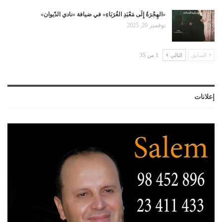
«الهِجْرَةُ إِلَى مَعْبَدِ الغُرَبَاءِ» في ضيافة «نادي الدّيوان»
نوفمبر 20, 2025
السابق
التالي
1 من 35
إعلانات