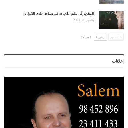
«الهِجْرَةُ إِلَى مَعْبَدِ الغُرَبَاءِ» في ضيافة «نادي الدّيوان»
نوفمبر 20, 2025
السابق
التالي
1 من 35
إعلانات