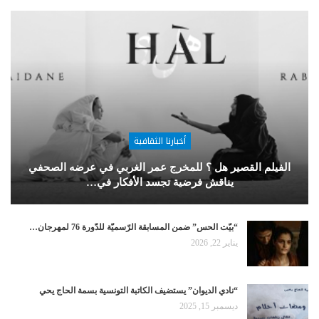
أخبارنا الثقافية
الفيلم القصير هل ؟ للمخرج عمر الغربي في عرضه الصحفي
يناقش فرضية تجسد الأفكار في…
“بيّت الحس” ضمن المسابقة الرّسميّة للدّورة 76 لمهرجان…
يناير 22, 2026
“نادي الديوان” يستضيف الكاتبة التونسية بسمة الحاج يحي
ديسمبر 15, 2025