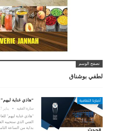
تصفح الوسم
لطفي بوشناق
أخبارنا الثقافية
“هاذي غناية ليهم”
سارة الفقيه
يناير 17, 2019
"هاذي غناية ليهم" للع
بداية من الساعة الثام