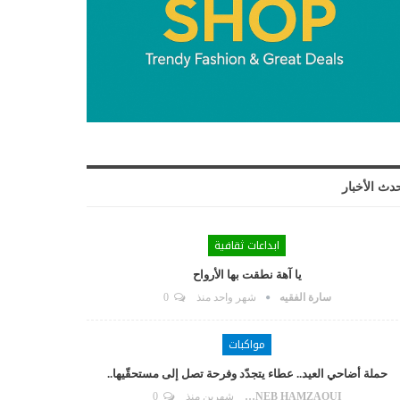
دث الأخبار
ابداعات ثقافية
يا آهة نطقت بها الأرواح
سارة الفقيه
شهر واحد منذ
0
مواكبات
حملة أضاحي العيد.. عطاء يتجدّد وفرحة تصل إلى مستحقّيها..
ZAYNEB HAMZAOUI
شهرين منذ
0