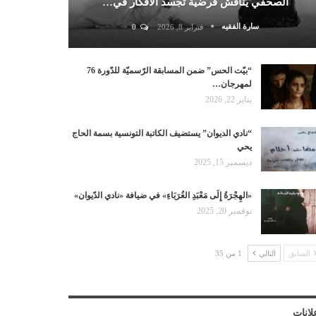
الصحفي يناقش فرضية تجسد الأفكار في…
سارة الفقيه
فبراير 8, 2026
0
“بيّت الحس” ضمن المسابقة الرّسميّة للدّورة 76
لمهرجان…
يناير 22, 2026
“نادي الديوان” يستضيف الكاتبة التونسية بسمة الحاج
يحي
ديسمبر 15, 2025
«الهِجْرَةُ إِلَى مَعْبَدِ الغُرَبَاءِ» في ضيافة «نادي الدّيوان»
نوفمبر 20, 2025
السابق
التالي
1 من 35
لانات